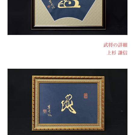
武将の詳細
上杉 謙信