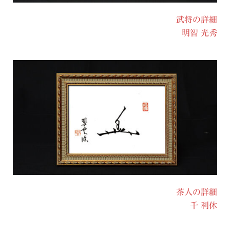
武将の詳細
明智 光秀
茶人の詳細
千 利休