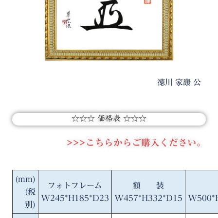
徳川 家康 公
☆☆☆ 価格表 ☆☆☆
>>>こちらからご購入ください。
(mm)
フォトフレーム
額 装
(税
W245*H185*D23
W457*H332*D15
W500*
別)