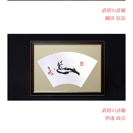
武将の詳細
織田 信長
武将の詳細
伊達 政宗