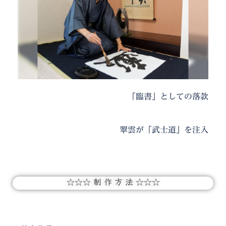
「臨書」としての落款
翠雲が「武士道」を注入
☆☆☆ 制 作 方 法 ☆☆☆