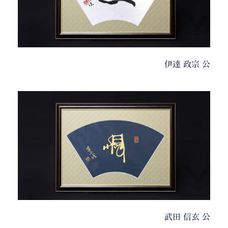
伊達 政宗 公
武田 信玄 公