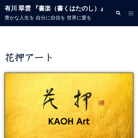
有川 翠雲 『書楽（書くはたのし）』
豊かな人生を 自分に自信を 世界に愛を
花押アート